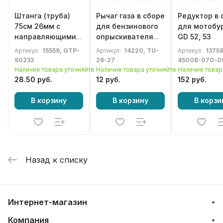
Штанга (труба)
Рычаг газа в сборе
Редуктор в 
75см 26мм с
для бензинового
для мотобу
направляющими
опрыскивателя
GD 52, 53
втулками для
DGM PH-271
Артикул:
15559, GTP-
Артикул:
14220, TU-
Артикул:
13758
бензотриммера,
S0233
26-27
4500B-070-0
мотокосы 33-52сс
Наличие товара уточняйте
Наличие товара уточняйте
Наличие товар
28.50 руб.
12 руб.
152 руб.
В корзину
В корзину
В корзи
Назад к списку
Интернет-магазин
Компания