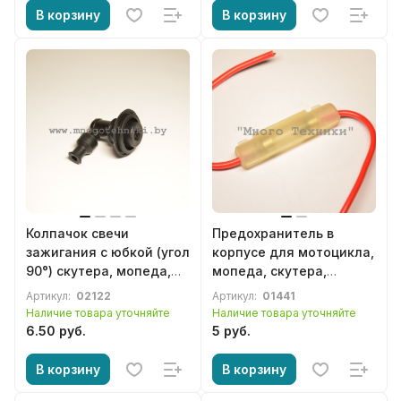
В корзину
В корзину
Колпачок свечи
Предохранитель в
зажигания с юбкой (угол
корпусе для мотоцикла,
90°) скутера, мопеда,
мопеда, скутера,
квадроцикла и др.
питбайка, квадроцикла
Артикул:
02122
Артикул:
01441
мототехники
Наличие товара уточняйте
Наличие товара уточняйте
6.50 руб.
5 руб.
В корзину
В корзину