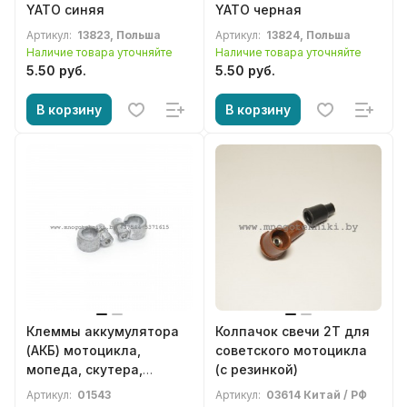
YATO синяя
YATO черная
Артикул:
13823, Польша
Артикул:
13824, Польша
Наличие товара уточняйте
Наличие товара уточняйте
5.50 руб.
5.50 руб.
В корзину
В корзину
Клеммы аккумулятора
Колпачок свечи 2Т для
(АКБ) мотоцикла,
советского мотоцикла
мопеда, скутера,
(с резинкой)
квадроцикла и др.
Артикул:
01543
Артикул:
03614 Китай / РФ