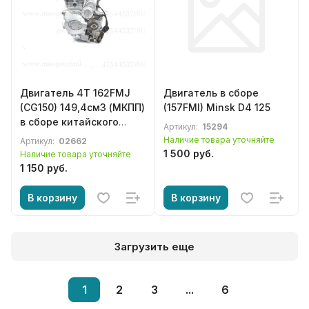
Двигатель 4Т 162FMJ
Двигатель в сборе
(CG150) 149,4см3 (МКПП)
(157FMI) Minsk D4 125
в сборе китайского
Артикул:
15294
мотоцикла Racer, Minsk,
Наличие товара уточняйте
Артикул:
02662
Irbis, Viper, Lifan, Loncin,
1 500 руб.
Наличие товара уточняйте
Zongshen, SYM, Forsage,
1 150 руб.
Cronus, Stels, Baltmotors
В корзину
В корзину
Загрузить еще
1
2
3
...
6