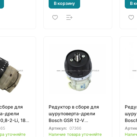
В корзину
В к
 сборе для
Редуктор в сборе для
Реду
а-дрели
шуруповерта-дрели
шуру
,8-2-Li, 18-
Bosch GSR 12-V
Bosc
Li, 12V-15
(0601916520,
(360
365
Артикул:
07366
Артик
6)
2606200940)
2609
ра уточняйте
Наличие товара уточняйте
Налич