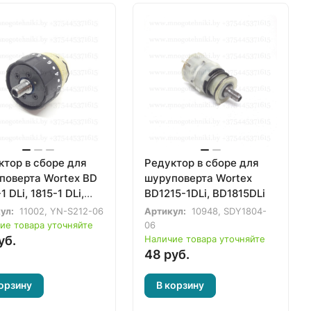
ктор в сборе для
Редуктор в сборе для
поверта Wortex BD
шуруповерта Wortex
1 DLi, 1815-1 DLi,
BD1215-1DLi, BD1815DLi
DLi, 2025-1 DLi,
ул:
11002, YN-S212-06
Артикул:
10948, SDY1804-
SR 1203, 1803
ие товара уточняйте
06
уб.
Наличие товара уточняйте
48 руб.
орзину
В корзину