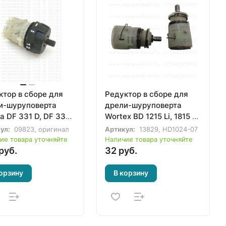
ктор в сборе для
Редуктор в сборе для
и-шуруповерта
дрели-шуруповерта
a DF 331 D, DF 330
Wortex BD 1215 Li, 1815 Li,
7099-1, 123503-
1213-1 Li
ул:
09823, оригинал
Артикул:
13829, HD1024-07
539-3)
ие товара уточняйте
Наличие товара уточняйте
руб.
32 руб.
орзину
В корзину