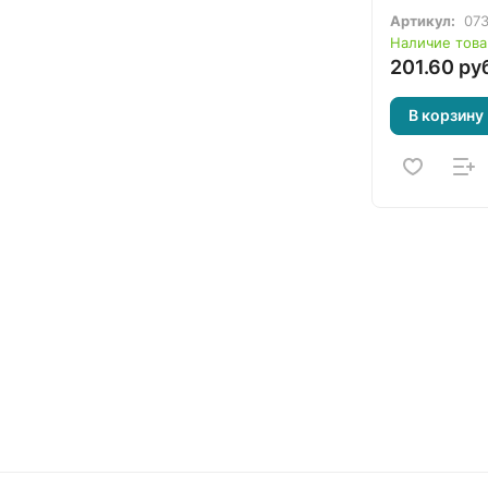
Li (260919
Артикул:
073
Наличие това
201.60 ру
В корзину