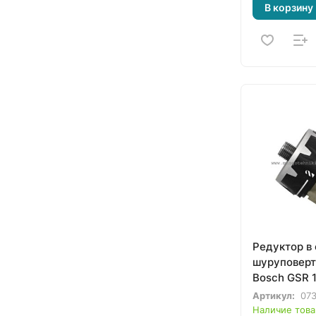
В корзину
Редуктор в
шуруповерт
Bosch GSR 10
2-Li, 14,4-2-
Артикул:
07
(260919978
Наличие това