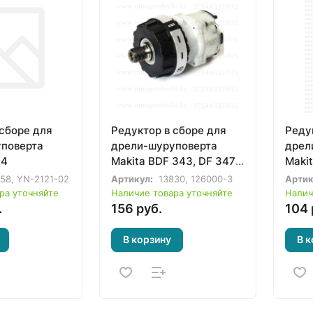
 сборе для
Редуктор в сборе для
Реду
поверта
дрели-шуруповерта
дрел
04
Makita BDF 343, DF 347
Makit
D, DDF 343 (126000-3)
D (12
58, YN-2121-02
Артикул:
13830, 126000-3
Артик
8,125
ра уточняйте
Наличие товара уточняйте
Налич
.
156 руб.
104 
В корзину
В к