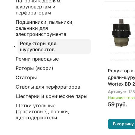
Патроны к дрелям,
шуруповертам и
перфораторам
Подшипники, пыльники,
сальники для
электроинструмента
Редукторы для
шуруповертов
Ремни приводные
Роторы (якори)
Редуктор в
дрели-шуру
Статоры
Wortex BD 2
Стволы для перфораторов
Артикул:
138
Шестерни и конические пары
Наличие това
59 руб.
Щетки угольные
(графитовые), пробки,
щеткодержатели
В корзину