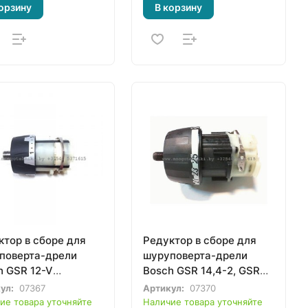
орзину
В корзину
ктор в сборе для
Редуктор в сборе для
поверта-дрели
шуруповерта-дрели
h GSR 12-V
Bosch GSR 14,4-2, GSR
1J95500,
18-2 (2609110493)
ул:
07367
Артикул:
07370
199343)
ие товара уточняйте
Наличие товара уточняйте