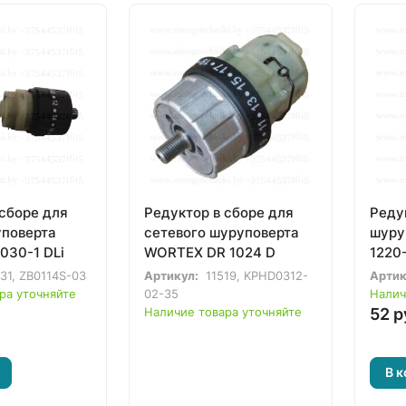
 сборе для
Редуктор в сборе для
Реду
поверта
сетевого шуруповерта
шуру
030-1 DLi
WORTEX DR 1024 D
1220-
2025 
31, ZB0114S-03
Артикул:
11519, KPHD0312-
Артик
BULL 
ра уточняйте
02-35
Налич
Наличие товара уточняйте
52 р
В к