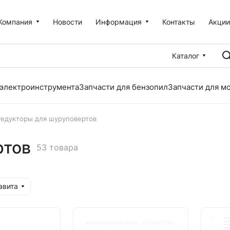
Компания
Новости
Информация
Контакты
Акци
Каталог
 электроинструмента
Запчасти для бензопил
Запчасти для м
Редукторы для шуруповертов
ртов
53 товара
авита