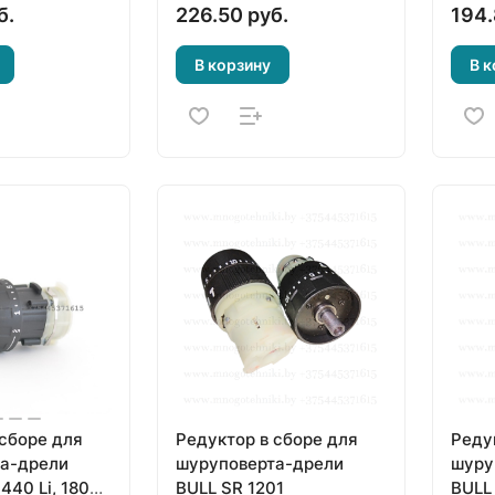
б.
226.50 руб.
194.
В корзину
В к
 сборе для
Редуктор в сборе для
Реду
а-дрели
шуруповерта-дрели
шуру
440 Li, 1800
BULL SR 1201
BULL