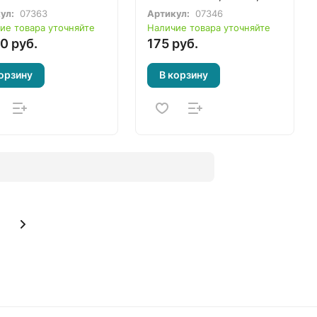
6317D, 6337D, 6347D
ул:
07363
Артикул:
07346
(125238-7, 125160-8,
ие товара уточняйте
Наличие товара уточняйте
125574-1)
0 руб.
175 руб.
орзину
В корзину