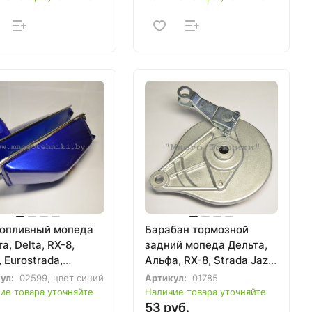
топливный мопеда
Барабан тормозной
а, Delta, RX-8,
задний мопеда Дельта,
, Eurostrada,
Альфа, RX-8, Strada Jazz,
ex, Irbis, Dingo,
Eurostrada, Eurotex, Irbis,
ул:
02599, цвет синий
Артикул:
01785
e, Irokez, Racer,
Dingo, Active, Irokez
ие товара уточняйте
Наличие товара уточняйте
амото
53 руб.