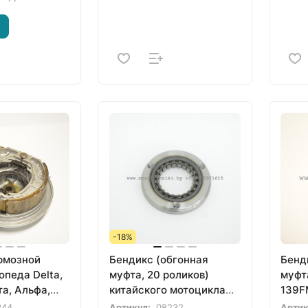
-18%
рмозной
Бендикс (обгонная
Бенд
опеда Delta,
муфта, 20 роликов)
муфта
та, Альфа,
китайского мотоцикла
139F
 Eurostrada,
165FML, 165FMM,
мопе
344
Артикул:
08232
Артик