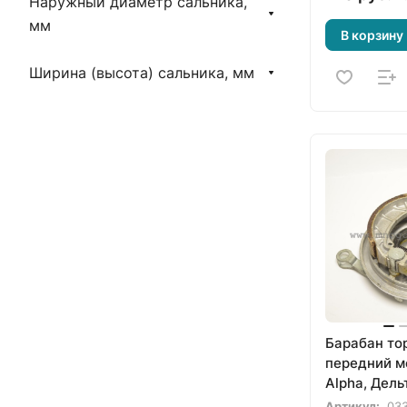
Наружный диаметр сальника,
мм
В корзину
Ширина (высота) сальника, мм
Барабан то
передний м
Alpha, Дель
RX-8, Viper,
Артикул:
03