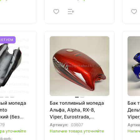
ВЕТУЕМ
ный мопеда
Бак топливный мопеда
Бак 
nto
Альфа, Alpha, RX-8,
Дельт
кий (без
Viper, Eurostrada,
Viper
Eurotex, Irbis, Dingo,
Eurot
879
Артикул:
03607
Артик
Active, Irokez, Racer,
Activ
ра уточняйте
Наличие товара уточняйте
Налич
Альфамото
Альф
55 руб.