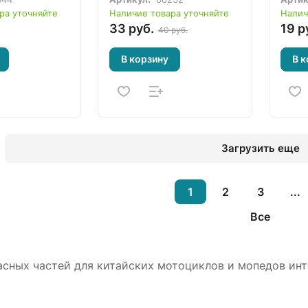
s, Dingo,
166FMM, 172FMM-3A,
49-12
ра уточняйте
Наличие товара уточняйте
Налич
ez, Racer,
174MN-3 200-300сс
Дельт
33 руб.
19 р
40 руб.
 Minsk
Atlan
Eurot
В корзину
В к
Activ
Альф
Загрузить еще
1
2
3
...
Все
асных частей для китайских мотоциклов и мопедов ин