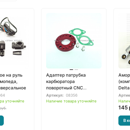
ое на руль
Адаптер патрубка
Амор
 мопеда,
карбюратора
(ком
иверсальное
поворотный CNC
Delta
китайского мотоцикла,
Альфа
964
Артикул:
08356
Артик
питбайка, мопеда,
Viper
ра уточняйте
Наличие товара уточняйте
Налич
квдароцикла
Eurot
145 
руб.
Activ
Альф
В к