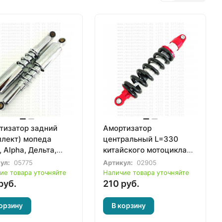
тизатор задний
Амортизатор
плект) мопеда
центральный L=330
, Alpha, Дельта,
китайского мотоцикла
, RX-8, Atlant,
Racer, Minsk, Irbis, Viper,
ул:
05775
Артикул:
02905
, Eurostrada,
Lifan, Loncin, Zongshen,
ие товара уточняйте
Наличие товара уточняйте
ex, Irbis, Dingo,
SYM, Forsage, Cronus,
руб.
210 руб.
e, Irokez, Racer,
Stels, Baltmotors
амото, M1NSK
орзину
В корзину