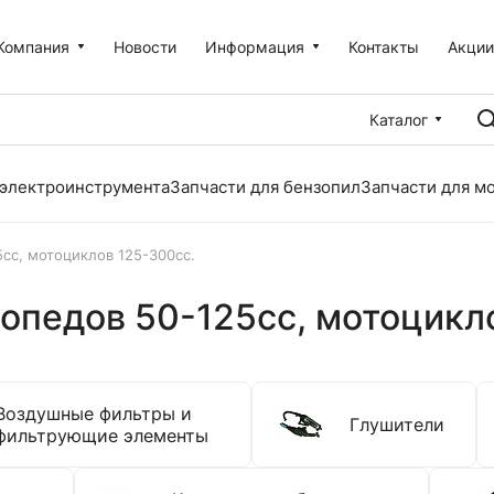
Компания
Новости
Информация
Контакты
Акци
Каталог
 электроинструмента
Запчасти для бензопил
Запчасти для м
5сс, мотоциклов 125-300сс.
мопедов 50-125сс, мотоцикл
Воздушные фильтры и
Глушители
фильтрующие элементы