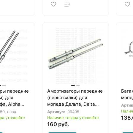
ры передние
Амортизаторы передние
Бага
и) для
(перья вилки) для
мопед
фа, Alpha
мопеда Дельта, Delta
Артик
0мм)
(D25, ось 10мм)
Налич
50, пара
Артикул:
09405
138.
ра уточняйте
Наличие товара уточняйте
160 руб.