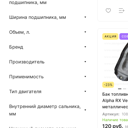
подшипника, мм
Ширина подшипника, мм
Объем, л.
АКЦИЯ
СО
Бренд
Производитель
Применимость
-23%
Тип двигателя
Бак топлив
Alpha RX Ve
Внутренний диаметр сальника,
металличес
пробки)
мм
Артикул:
10
Наличие това
120 руб.
1