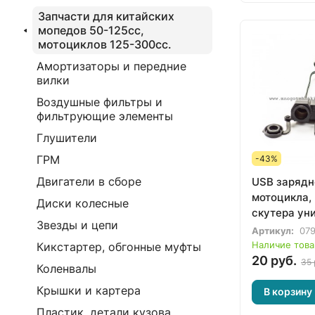
Запчасти для китайских
мопедов 50-125сс,
мотоциклов 125-300сс.
Амортизаторы и передние
вилки
Воздушные фильтры и
фильтрующие элементы
Глушители
ГРМ
-43%
Двигатели в сборе
USB зарядн
мотоцикла,
Диски колесные
скутера ун
Звезды и цепи
Артикул:
07
Наличие това
Кикстартер, обгонные муфты
20 руб.
35 
Коленвалы
Крышки и картера
В корзину
Пластик, детали кузова