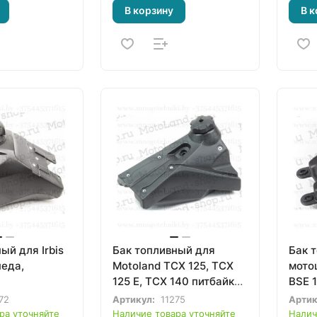
В корзину
В к
ый для Irbis
Бак топливный для
Бак 
педа,
Motoland TCX 125, TCX
мото
125 E, TCX 140 питбайка,
BSE 
мопеда
72
Артикул:
11275
Артик
ра уточняйте
Наличие товара уточняйте
Налич