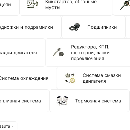
Кикстартер, обгонные
 цепи
муфты
одножки и подрамники
Подшипники
Редуктора, КПП,
адки двигателя
шестерни, лапки
переключения
Система смазки
Система охлаждения
двигателя
опливная система
Тормозная система
авита