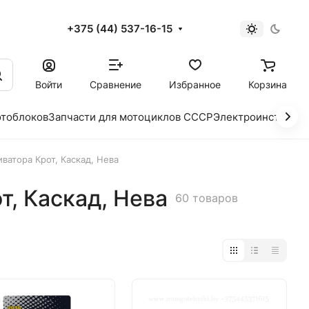
+375 (44) 537-16-15
и
Войти
Сравнение
Избранное
Корзина
отоблоков
Запчасти для мотоциклов СССР
Электроинструме
ватора Крот, Каскад, Нева
т, Каскад, Нева
60 товаров