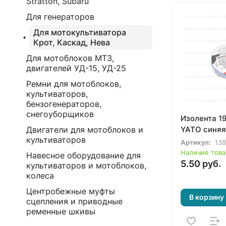
Stratton, Subaru
Для генераторов
Для мотокультиватора
Крот, Каскад, Нева
Для мотоблоков МТЗ,
двигателей УД-15, УД-25
Ремни для мотоблоков,
культиваторов,
бензогенераторов,
снегоуборщиков
Изолента 1
YATO синяя
Двигатели для мотоблоков и
культиваторов
Артикул:
13
Наличие това
Навесное оборудование для
5.50 руб.
культиваторов и мотоблоков,
колеса
Центробежные муфты
В корзину
сцепления и приводные
ременные шкивы