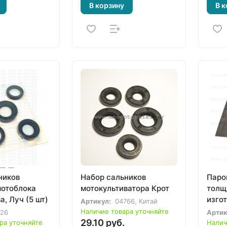
В корзину
В к
ников
Набор сальников
Паро
мотоблока
мотокультиватора Крот
толщ
а, Луч (5 шт)
изго
Артикул:
04766, Китай
Наличие товара уточняйте
126
Артик
29.10 руб.
ра уточняйте
Налич