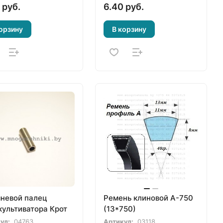
 руб.
6.40 руб.
орзину
В корзину
невой палец
Ремень клиновой A-750
культиватора Крот
(13*750)
ул:
04763
Артикул:
03118