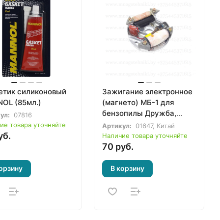
етик силиконовый
Зажигание электронное
OL (85мл.)
(магнето) МБ-1 для
бензопилы Дружба,
ул:
07816
Урал, мотокультиватора
ие товара уточняйте
Артикул:
01647, Китай
Крот
уб.
Наличие товара уточняйте
70 руб.
орзину
В корзину