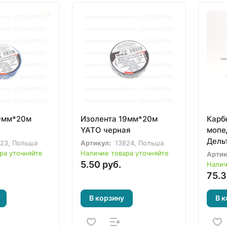
9мм*20м
Изолента 19мм*20м
Карб
YATO черная
мопе
Дельт
823, Польша
Артикул:
13824, Польша
мото
ра уточняйте
Наличие товара уточняйте
Артик
5.50 руб.
Налич
75.3
В корзину
В к