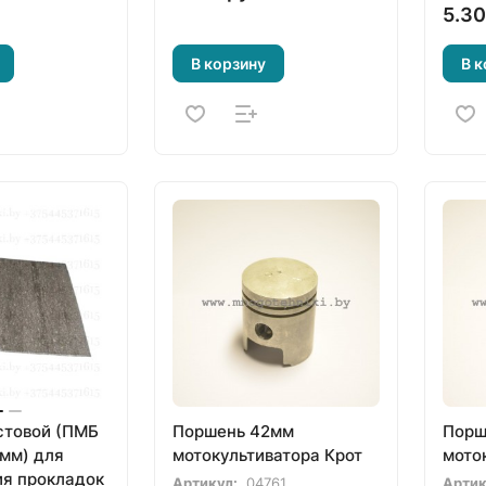
5.30
В корзину
В к
стовой (ПМБ
Поршень 42мм
Порш
5мм) для
мотокультиватора Крот
мото
ия прокладок
Артикул:
04761
Артик