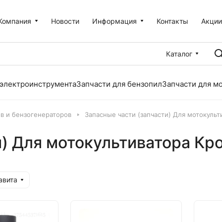
Компания
Новости
Информация
Контакты
Акци
Каталог
 электроинструмента
Запчасти для бензопил
Запчасти для м
ов и бензогенераторов
Запасные части (запчасти) Для мотокульти
) Для мотокультиватора Кро
авита