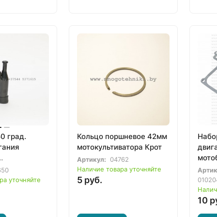
0 град.
Кольцо поршневое 42мм
Набо
гания
мотокультиватора Крот
двиг
мото
Артикул:
04762
ватора,
Наличие товара уточняйте
650
Артик
тора и др.
5 руб.
ра уточняйте
01020
Налич
10 р