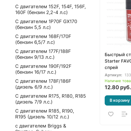
С двигателем 152F, 154F, 156F,
160F (бензин 2,2-4 л.с)
С двигателем 1P70F GX170
(бензин 5,5 л.с)
С двигателем 168F/170F
(бензин 6,5/7 л.с)
С двигателем 177F/188F
Быстрый ст
(бензин 9/13 л.с.)
Starter FA
С двигателем 190F/192F
спрей
(бензин 16/17 л.с.)
Артикул:
13
С двигателем 178F/186F
Наличие това
(дизель 6/9 л.с.)
12.80 руб.
С двигателем R175, R180, R185
В корзину
(дизель 7/9 л.с.)
С двигателем R185, R190,
R195 (дизель 10/12 л.с.)
с двигателем Briggs &