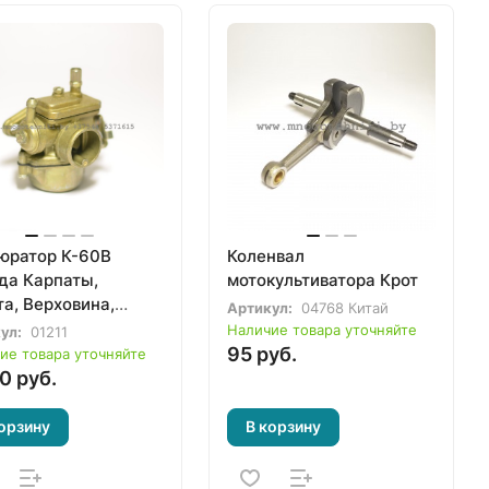
юратор К-60В
Коленвал
да Карпаты,
мотокультиватора Крот
а, Верховина,
Артикул:
04768 Китай
культиватора Крот
Наличие товара уточняйте
ул:
01211
95 руб.
ие товара уточняйте
0 руб.
орзину
В корзину