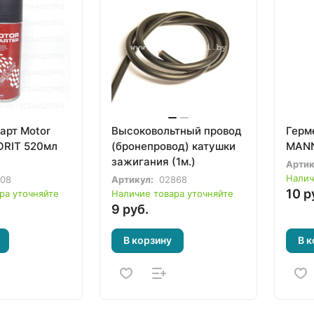
арт Motor
Высоковольтный провод
Герм
VORIT 520мл
(бронепровод) катушки
MANN
зажигания (1м.)
Артик
Налич
308
Артикул:
02868
10 р
ра уточняйте
Наличие товара уточняйте
9 руб.
В корзину
В к