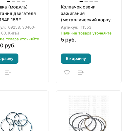
шка (модуль)
Колпачок свечи
гания двигателя
зажигания
154F 156F
(металлический корпус)
огенератора,
с резистором 10 кОм
ул:
09258, 30400-
Артикул:
11553
иватора,
двигателя мотоблока,
-00, Китай
Наличие товара уточняйте
трактора
культиватора,
ие товара уточняйте
5 руб.
0 руб.
генератора
орзину
В корзину