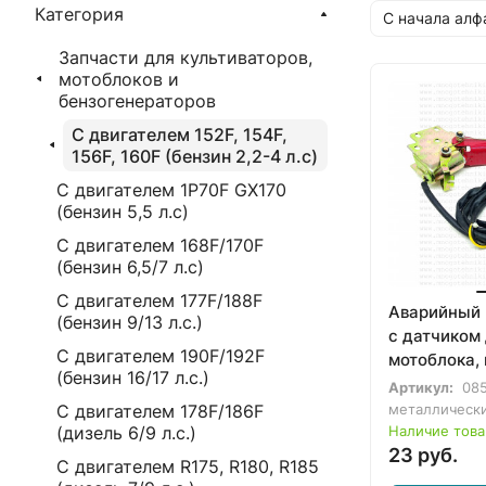
Категория
С начала алф
Запчасти для культиваторов,
мотоблоков и
бензогенераторов
С двигателем 152F, 154F,
156F, 160F (бензин 2,2-4 л.с)
С двигателем 1P70F GX170
(бензин 5,5 л.с)
С двигателем 168F/170F
(бензин 6,5/7 л.с)
С двигателем 177F/188F
Аварийный 
(бензин 9/13 л.с.)
с датчиком
С двигателем 190F/192F
мотоблока, 
(бензин 16/17 л.с.)
Артикул:
085
С двигателем 178F/186F
металлическ
(дизель 6/9 л.с.)
Наличие това
23 руб.
С двигателем R175, R180, R185