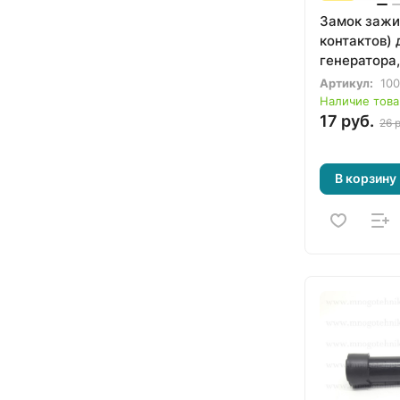
Замок зажи
контактов) 
генератора,
культиватор
Артикул:
10
электроста
Наличие това
17 руб.
26 
В корзину