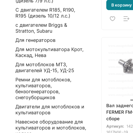
(дизель 7/9 л.с.)
В корзину
С двигателем R185, R190,
R195 (дизель 10/12 л.с.)
с двигателем Briggs &
Stratton, Subaru
Для генераторов
Для мотокультиватора Крот,
Каскад, Нева
Для мотоблоков МТЗ,
двигателей УД-15, УД-25
Ремни для мотоблоков,
культиваторов,
бензогенераторов,
снегоуборщиков
Вал заднег
Двигатели для мотоблоков и
FERMER FM-
культиваторов
сборе
Навесное оборудование для
Артикул:
142
культиваторов и мотоблоков,
1617MXL-19