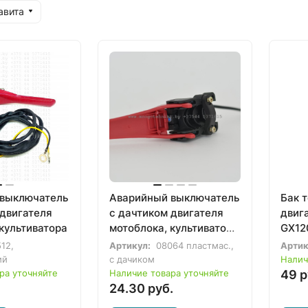
авита
выключатель
Аварийный выключатель
Бак 
 двигателя
с дачтиком двигателя
двиг
культиватора
мотоблока, культиватора
GX120
(1670000-0018)
12,
Артикул:
08064 пластмас.,
Артик
ий
с дачиком
Налич
ра уточняйте
Наличие товара уточняйте
49 р
24.30 руб.