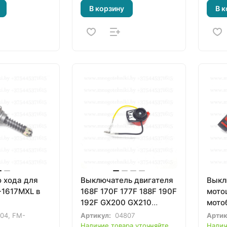
В корзину
В к
о хода для
Выключатель двигателя
Выкл
1617MXL в
168F 170F 177F 188F 190F
мото
192F GX200 GX210
мото
GX270 GX390 GX420
культ
04, FM-
Артикул:
04807
Артик
(тип 1)
177F
Наличие товара уточняйте
Налич