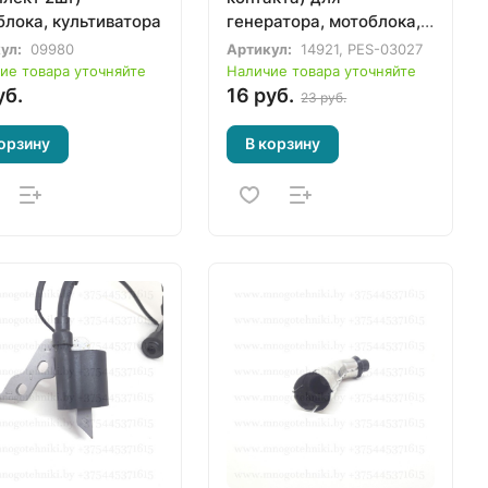
блока, культиватора
генератора, мотоблока,
культиватора,
ул:
09980
Артикул:
14921, PES-03027
электростанции
ие товара уточняйте
Наличие товара уточняйте
уб.
16 руб.
23 руб.
орзину
В корзину