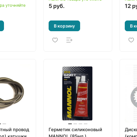
GX21
ра уточняйте
5 руб.
12 р
GX420 (тип 2) и 
техн
В корзину
В к
тный провод
Герметик силиконовый
Диск
од) катушки
MANNOL (85мл.)
(ком