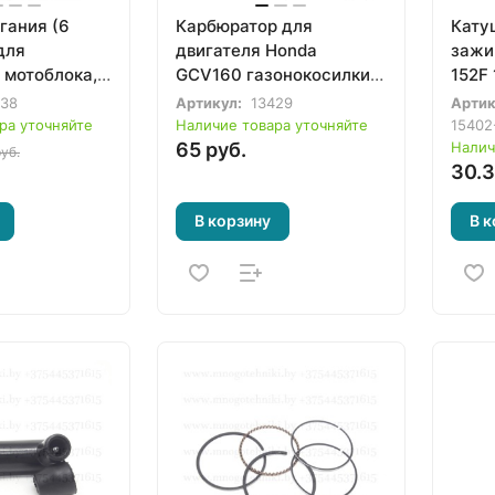
гания (6
Карбюратор для
Кату
для
двигателя Honda
зажи
 мотоблока,
GCV160 газонокосилки,
152F 
а,
культиватора,
бенз
038
Артикул:
13429
Артик
нции
подметальной машины
культ
ра уточняйте
Наличие товара уточняйте
15402
мини
65 руб.
Налич
руб.
30.3
В корзину
В к