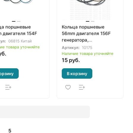
ца поршневые
Кольца поршневые
 двигателя 154F
56mm двигателя 156F
генератора,
ул:
06815 Китай
культиватора, мотоблока
ие товара уточняйте
Артикул:
10175
уб.
Наличие товара уточняйте
15 руб.
орзину
В корзину
5