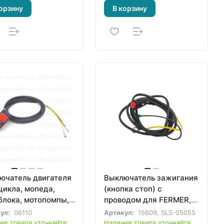
орзину
В корзину
ючатель двигателя
Выключатель зажигания
цикла, мопеда,
(кнопка стоп) с
блока, мотопомпы,
проводом для FERMER,
иватора 168F 170F
ASILAK, GROSS
ул:
06110
Артикул:
15609, SLS-05055
 188F 190F GX200
мотоблока,
ие товара уточняйте
Наличие товара уточняйте