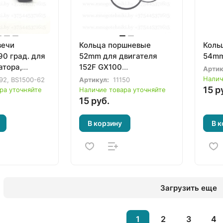
вечи
Кольца поршневые
Коль
90 град. для
52mm для двигателя
54mm
атора,
152F GX100
Артик
культиватора,
Налич
92, BS1500-62
Артикул:
11150
генератора,
15 р
ра уточняйте
Наличие товара уточняйте
газонокосилки
15 руб.
В корзину
В к
Загрузить еще
1
2
3
4