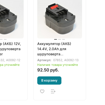
 (АКБ) 12V,
Аккумулятор (АКБ)
шуруповерта
14.4V, 2.0Ah для
er
шуруповерта
Black&Decker
32, A0092-12
Артикул:
07852, A0092-13
ра уточняйте
Наличие товара уточняйте
92.50 руб.
В корзину