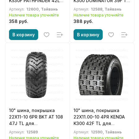
K530F PATHFINDER 42L
K300 DOMINATOR 39F TL
TL для квадроцикла,
для квадроцикла, ATV
Артикул:
12600, Тайвань
Артикул:
12588, Тайвань
ATV
Наличие товара уточняйте
Наличие товара уточняйте
358 руб.
388 руб.
В корзину
В корзину
10" шина, покрышка
10" шина, покрышка
22X11-10 6PR BKT AT 108
22X11.00-10 4PR KENDA
47J TL для
K300 42F TL для
квадроцикла, ATV
квадроцикла, ATV
Артикул:
12589
Артикул:
12590, Тайвань
Наличие товара уточняйте
Наличие товара уточняйте