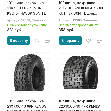
10" шина, покрышка
10" шина, покрышка
21X7-10 6PR KENDA
21X7-10 6PR KENDA K580F
K3210F HAVOK 30N TL
KUTTER 30N TL для
для квадроцикла ATV
квадроцикла, ATV
Артикул:
12598, Тайвань
Артикул:
12585, Тайвань
Наличие товара уточняйте
Наличие товара уточняйте
381 руб.
358 руб.
В корзину
В корзину
10" шина, покрышка
10" шина, покрышка
21X7.00-10 6PR KENDA
22X10.00-10 4PR KENDA