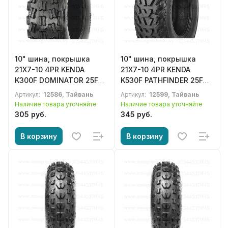
10" шина, покрышка
10" шина, покрышка
21X7-10 4PR KENDA
21X7-10 4PR KENDA
K300F DOMINATOR 25F
K530F PATHFINDER 25F
TL для квадроцикла,
TL для квадроцикла,
Артикул:
12586, Тайвань
Артикул:
12599, Тайвань
ATV
ATV
Наличие товара уточняйте
Наличие товара уточняйте
305 руб.
345 руб.
В корзину
В корзину