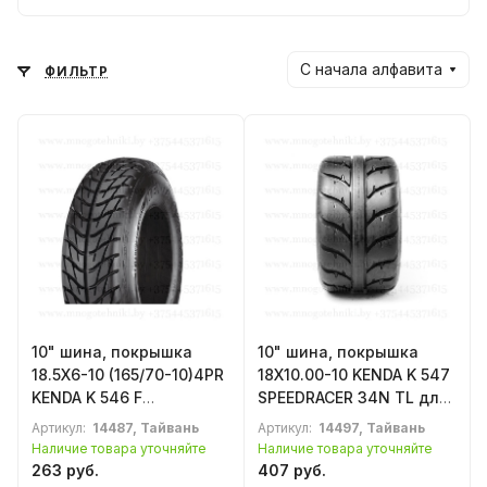
С начала алфавита
ФИЛЬТР
10" шина, покрышка
10" шина, покрышка
18.5X6-10 (165/70-10)4PR
18X10.00-10 KENDA K 547
KENDA K 546 F
SPEEDRACER 34N TL для
SPEEDRACER 27N TL для
квадроцикла, ATV
Артикул:
14487, Тайвань
Артикул:
14497, Тайвань
квадроцикла, ATV
Наличие товара уточняйте
Наличие товара уточняйте
263 руб.
407 руб.