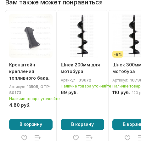
Вам также может понравиться
-8%
Кронштейн
Шнек 200мм для
Шнек 300мм
крепления
мотобура
мотобура
топливного бака
Артикул:
09672
Артикул:
1079
под 4 винта
Наличие товара уточняйте
Наличие товар
Артикул:
13505, GTP-
китайского
69 руб.
110 руб.
S0173
120 
бензотриммера,
Наличие товара уточняйте
мотокосы
4.80 руб.
В корзину
В корзину
В корзи