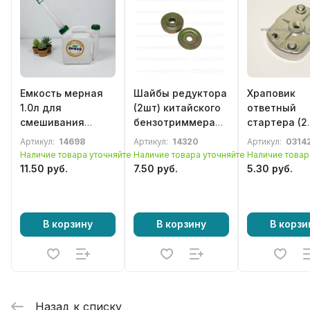
Емкость мерная
Шайбы редуктора
Храповик
1.0л для
(2шт) китайского
ответный
смешивания
бензотриммера
стартера (2
масла с бензином
33-52сс
захвата)
Артикул:
14698
Артикул:
14320
Артикул:
0314
бензотримм
Наличие товара уточняйте
Наличие товара уточняйте
Наличие товар
бензокосы 
11.50 руб.
7.50 руб.
5.30 руб.
52сс
В корзину
В корзину
В корзи
Назад к списку