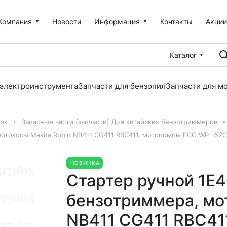
Компания
Новости
Информация
Контакты
Акци
Каталог
 электроинструмента
Запчасти для бензопил
Запчасти для м
лок
Запасные части (запчасти) Для китайских бензотриммеров
мотокосы Makita Robin NB411 CG411 RBC411, мотопомпы ECO WP-152C
НОВИНКА
Стартер ручной 1E4
бензотриммера, мот
NB411 CG411 RBC41