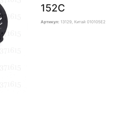
152C
Артикул:
13129, Китай 010105Е2