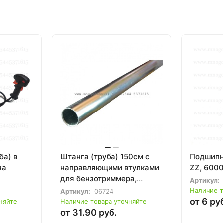
ба) в
Штанга (труба) 150см с
Подшипн
за
направляющими втулками
ZZ, 6000
для бензотриммера,
Артикул:
-52сс. с
мотокосы 33-52сс
Наличие т
Артикул:
06724
от 6 ру
няйте
Наличие товара уточняйте
от 31.90 руб.