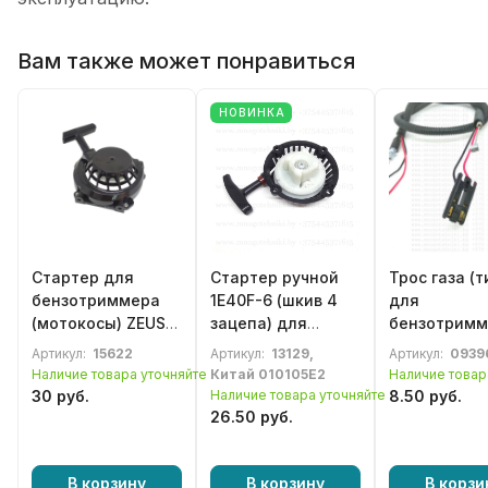
Вам также может понравиться
НОВИНКА
Стартер для
Стартер ручной
Трос газа (т
бензотриммера
1E40F-6 (шкив 4
для
(мотокосы) ZEUS
зацепа) для
бензотримм
PNBC 620 P
бензотриммера,
бензокосы 
Артикул:
15622
Артикул:
13129,
Артикул:
0939
(1E48F-5) в сборе
мотокосы Makita
62сс. с про
Наличие товара уточняйте
Китай 010105Е2
Наличие товар
Robin NB411 CG411
30 руб.
Наличие товара уточняйте
8.50 руб.
RBC411,
26.50 руб.
мотопомпы ECO
WP-152C
В корзину
В корзину
В корзи