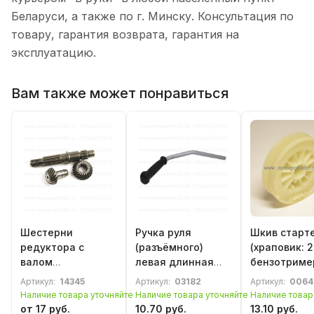
Беларуси, а также по г. Минску. Консультация по
товару, гарантия возврата, гарантия на
эксплуатацию.
Вам также может понравиться
Шестерни
Ручка руля
Шкив старт
редуктора с
(разъёмного)
(храповик: 2
валом
левая длинная
бензотриме
(коническая пара)
бензотриммера,
бензокосы 
Артикул:
14345
Артикул:
03182
Артикул:
0064
для
бензокосы 43-
52сс.
Наличие товара уточняйте
Наличие товара уточняйте
Наличие товар
бензотриммера,
52сс. (тип 2)
от 17 руб.
10.70 руб.
13.10 руб.