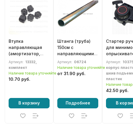
Втулка
Штанга (труба)
Стартер ру
направляющая
150см с
для минимо
(амортизатор,
направляющими
опрыскиват
виброизолятор)
втулками для
генератора,
Артикул:
13332,
Артикул:
06724
Артикул:
10375
вала 8мм/26мм
бензотриммера,
детского
комплект
Наличие товара уточняйте
корпус пласт
для
мотокосы 33-52сс
квадроцикл
Наличие товара уточняйте
от 31.90 руб.
шкив подъем
бензотриммера
минибайка
10.70 руб.
пластик
(комплект 5шт)
(пластиковы
Наличие товар
42.50 руб.
В корзину
Подробнее
В корзи