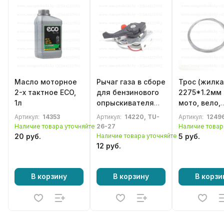
Масло моторное
Рычаг газа в сборе
Трос (жилка
2-х тактное ECO,
для бензинового
2275*1.2мм
1л
опрыскивателя
мото, вело,
DGM PH-271
бензотехни
Артикул:
14353
Артикул:
14220, TU-
Артикул:
1249
Наличие товара уточняйте
26-27
Наличие товар
20 руб.
Наличие товара уточняйте
5 руб.
12 руб.
В корзину
В корзину
В корзи