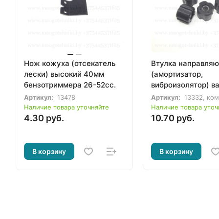
Нож кожуха (отсекатель
Втулка направля
лески) высокий 40мм
(амортизатор,
бензотриммера 26-52сс.
виброизолятор) в
8мм/26мм для
Артикул:
13478
Артикул:
13332, ко
бензотриммера (к
Наличие товара уточняйте
Наличие товара уточ
5шт)
4.30 руб.
10.70 руб.
В корзину
В корзину