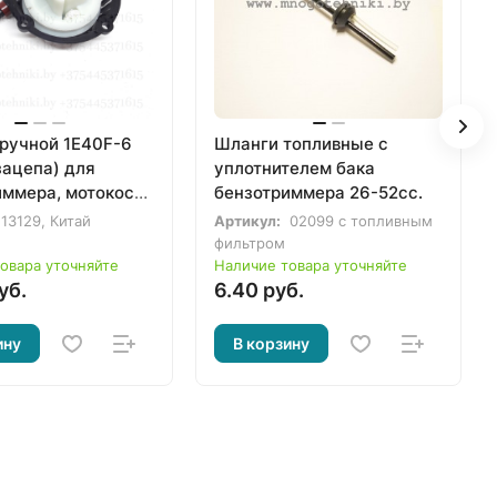
 ручной 1E40F-6
Шланги топливные с
зацепа) для
уплотнителем бака
иммера, мотокосы
бензотриммера 26-52сс.
obin NB411 CG411
13129, Китай
Артикул:
02099 с топливным
 мотопомпы ECO
фильтром
овара уточняйте
Наличие товара уточняйте
уб.
6.40 руб.
ину
В корзину