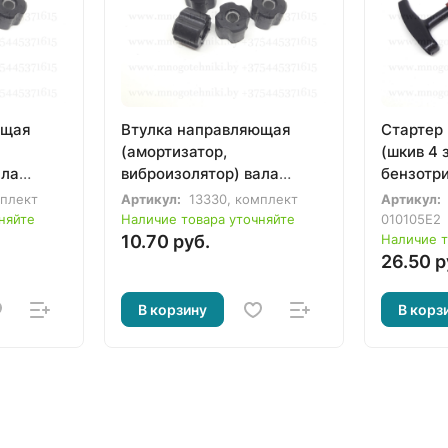
ющая
Втулка направляющая
Стартер
(амортизатор,
(шкив 4 
ала
виброизолятор) вала
бензотр
7мм/26мм для
Makita R
мплект
Артикул:
13330, комплект
Артикул:
омплект
бензотриммера (комплект
RBC411,
няйте
Наличие товара уточняйте
010105Е2
5шт)
WP-152C
10.70 руб.
Наличие т
26.50 р
В корзину
В корз