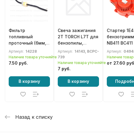
Фильтр
Свеча зажигания
Стартер 1E4
топливный
2Т TORCH L7T для
бензотримм
проточный (6мм,
бензопилы,
NB411 BC411
бумажный с
бензотриммера,
CG411
Артикул:
14228
Артикул:
14143, BCPC-
Артикул:
0494
магнитом) в
газонокосилки
Наличие товара уточняйте
739
Наличие товар
комплекте со
7.50 руб.
Наличие товара уточняйте
от 27.60 руб
шлангами и
7 руб.
хомутами
В корзину
В корзину
Подроб
Назад к списку