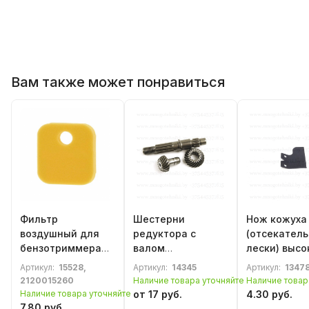
Вам также может понравиться
Фильтр
Шестерни
Нож кожуха
воздушный для
редуктора с
(отсекатель
бензотриммера
валом
лески) высо
Champion T463S-
(коническая пара)
40мм
Артикул:
15528,
Артикул:
14345
Артикул:
1347
2, T444S-2
для
бензотримм
2120015260
Наличие товара уточняйте
Наличие товар
бензотриммера,
26-52сс.
Наличие товара уточняйте
от 17 руб.
4.30 руб.
бензокосы 33-
7.80 руб.