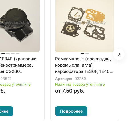
1E34F (храповик:
Ремкомплект (прокладки,
бензотриммера,
коромысла, игла)
сы CG260
карбюратора 1E36F, 1E40F,
 прилив на
1E44F бензотриммера 33-
03547
Артикул:
03259
)
52сс.
овара уточняйте
Наличие товара уточняйте
уб.
от 7.50 руб.
бнее
Подробнее