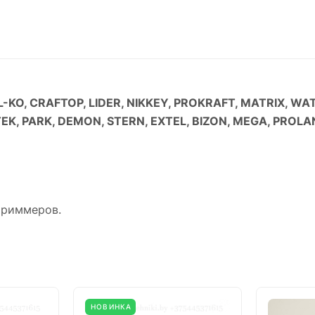
-KO, CRAFTOP, LIDER, NIKKEY, PROKRAFT, MATRIX, WA
TEK, PARK, DEMON, STERN, EXTEL, BIZON, MEGA, PROL
триммеров.
НОВИНКА