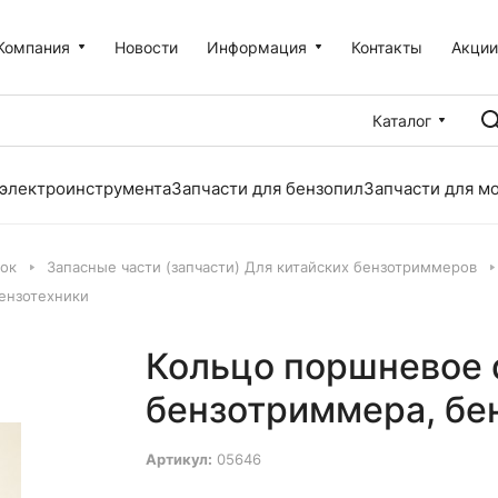
Компания
Новости
Информация
Контакты
Акци
Каталог
 электроинструмента
Запчасти для бензопил
Запчасти для м
лок
Запасные части (запчасти) Для китайских бензотриммеров
ензотехники
Кольцо поршневое 
бензотриммера, бе
Артикул:
05646