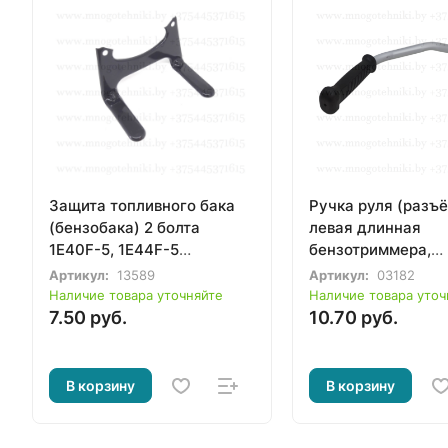
Защита топливного бака
Ручка руля (разъ
(бензобака) 2 болта
левая длинная
1E40F-5, 1E44F-5
бензотриммера,
бензотриммера,
бензокосы 43-52с
Артикул:
13589
Артикул:
03182
бензокосы 33-52сс.
2)
Наличие товара уточняйте
Наличие товара уточ
металлическая
7.50 руб.
10.70 руб.
В корзину
В корзину