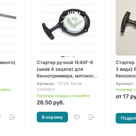
ёмного)
Стартер ручной 1E40F-6
Стартер 
(шкив 4 зацепа) для
3 вида) 
бензотриммера, мотокосы
бензоко
с. (тип
Makita Robin NB411 CG411
(широкий
Артикул:
13129, Китай
Артикул:
RBC411, мотопомпы ECO
корпусе
няйте
010105Е2
Наличие т
WP-152C
Наличие товара уточняйте
от 17 р
26.50 руб.
В корзину
Подро