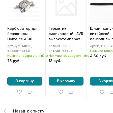
Карбюратор для
Герметик
Шланг сапу
бензопилы
силиконовый LAVR
китайской
Homelite 4518
высокотемпературный
бензопилы 
черный, 87г.
4500 / 5200 
Артикул:
14026,
Артикул:
12666,
Артикул:
0697
аналог Китай
Ln1738 Россия
Наличие товар
Наличие товара уточняйте
Наличие товара уточняйте
4.50 руб.
75 руб.
13 руб.
В корзину
В корзину
В корзи
Назад к списку