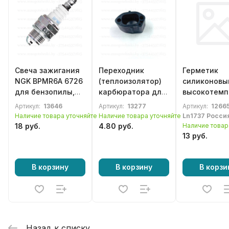
Свеча зажигания
Переходник
Герметик
NGK BPMR6A 6726
(теплоизолятор)
силиконовы
для бензопилы,
карбюратора для
высокотемп
бензотриммера,
китайской
красный, 87
Артикул:
13646
Артикул:
13277
Артикул:
12665
мотокосы
бензопилы серии
Наличие товара уточняйте
Наличие товара уточняйте
Ln1737 Росси
6200
18 руб.
4.80 руб.
Наличие товар
13 руб.
В корзину
В корзину
В корзи
Назад к списку