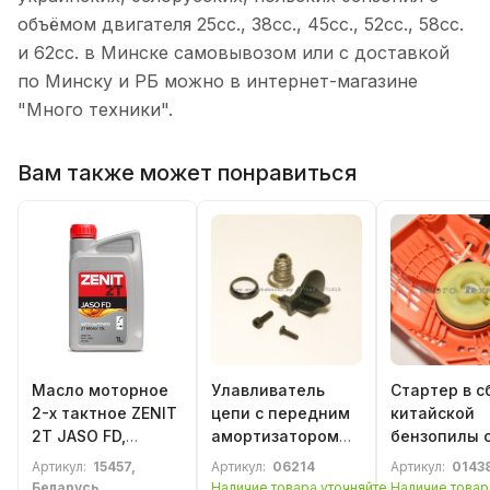
объёмом двигателя 25сс., 38сс., 45сс., 52сс., 58сс.
и 62сс. в Минске самовывозом или с доставкой
по Минску и РБ можно в интернет-магазине
"Много техники".
Вам также может понравиться
Масло моторное
Улавливатель
Стартер в с
2-х тактное ZENIT
цепи с передним
китайской
2T JASO FD,
амортизатором
бензопилы 
полусинтетика 1л
(комплект)
4500 / 5200
Артикул:
15457,
Артикул:
06214
Артикул:
0143
китайской
Беларусь
Наличие товара уточняйте
Наличие товар