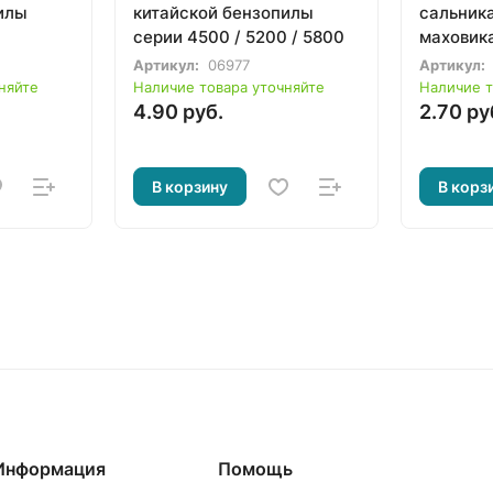
илы
китайской бензопилы
сальника
серии 4500 / 5200 / 5800
маховика
бензопи
Артикул:
06977
Артикул:
5200 / 5
няйте
Наличие товара уточняйте
Наличие т
4.90 руб.
2.70 ру
В корзину
В корз
Информация
Помощь