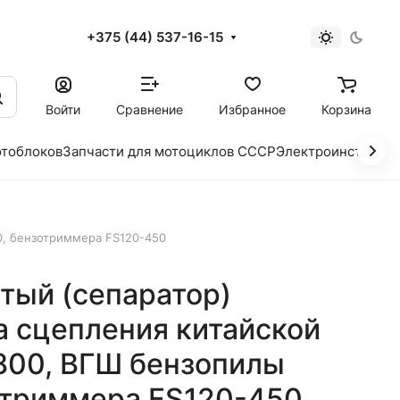
+375 (44) 537-16-15
и
Войти
Сравнение
Избранное
Корзина
отоблоков
Запчасти для мотоциклов СССР
Электроинструме
0, бензотриммера FS120-450
тый (сепаратор)
а сцепления китайской
800, ВГШ бензопилы
отриммера FS120-450