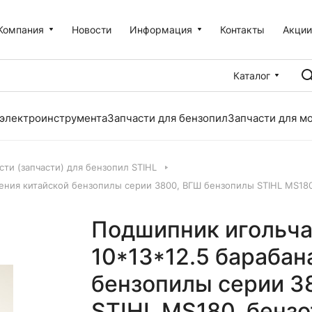
Компания
Новости
Информация
Контакты
Акци
Каталог
 электроинструмента
Запчасти для бензопил
Запчасти для м
сти (запчасти) для бензопил STIHL
ления китайской бензопилы серии 3800, ВГШ бензопилы STIHL MS18
Подшипник игольча
10*13*12.5 барабан
бензопилы серии 3
STIHL MS180, бенз