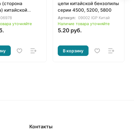
 (сторона
цепи китайской бензопилы
) китайской
серии 4500, 5200, 5800
лы серии 4500 /
06978
Артикул:
09002 IGP Китай
800
овара уточняйте
Наличие товара уточняйте
б.
5.20 руб.
ину
В корзину
Контакты