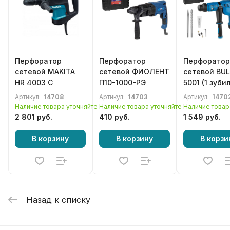
Перфоратор
Перфоратор
Перфоратор
сетевой MAKITA
сетевой ФИОЛЕНТ
сетевой BUL
HR 4003 C
П10-1000-РЭ
5001 (1 зубил
сверло), SD
Артикул:
14708
Артикул:
14703
Артикул:
1470
Наличие товара уточняйте
Наличие товара уточняйте
Наличие товар
2 801 руб.
410 руб.
1 549 руб.
В корзину
В корзину
В корзи
Назад к списку