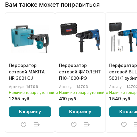
Вам также может понравиться
Перфоратор
Перфоратор
Перфоратор
сетевой MAKITA
сетевой ФИОЛЕНТ
сетевой BUL
HR 3001 CJ
П10-1000-РЭ
5001 (1 зубил
сверло), SD
Артикул:
14706
Артикул:
14703
Артикул:
1470
Наличие товара уточняйте
Наличие товара уточняйте
Наличие товар
1 355 руб.
410 руб.
1 549 руб.
В корзину
В корзину
В корзи