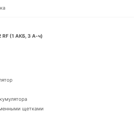
ка
F (1 АКБ, 3 А-ч)
лятор
ккумулятора
 сменными щетками