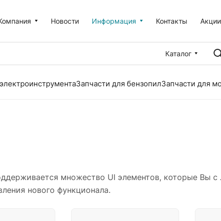
Компания
Новости
Информация
Контакты
Акци
Каталог
 электроинструмента
Запчасти для бензопил
Запчасти для м
оддерживается множество UI элементов, которые Вы с 
вления нового функционала.