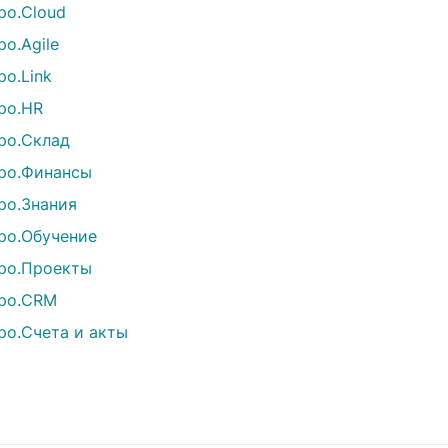
ро.Cloud
ро.Agile
ро.Link
ро.HR
ро.Склад
ро.Финансы
ро.Знания
ро.Обучение
ро.Проекты
ро.CRM
ро.Счета и акты