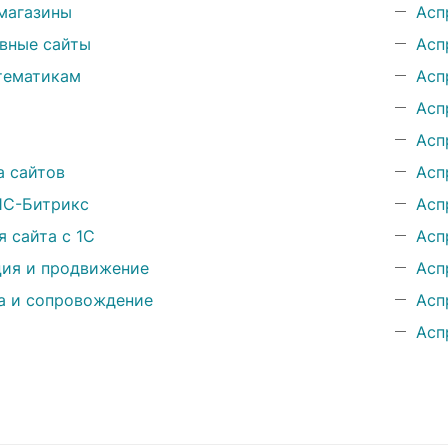
магазины
Асп
вные сайты
Асп
тематикам
Асп
Асп
Асп
а сайтов
Асп
1С-Битрикс
Асп
я сайта с 1С
Асп
ия и продвижение
Асп
а и сопровождение
Асп
Асп