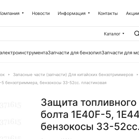
Компания
Новости
Информация
Контакты
Акци
Каталог
 электроинструмента
Запчасти для бензопил
Запчасти для м
лок
Запасные части (запчасти) Для китайских бензотриммеров
F-5 бензотриммера, бензокосы 33-52сс. пластиковая
Защита топливного 
болта 1E40F-5, 1E4
бензокосы 33-52сс