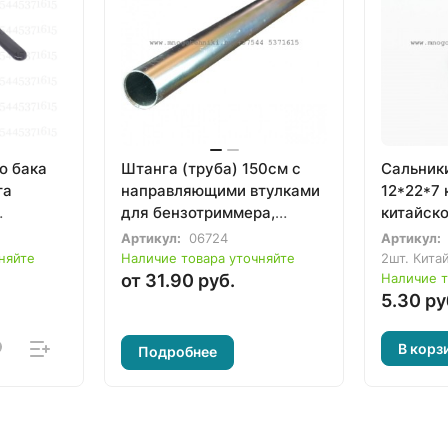
о бака
Штанга (труба) 150см с
Сальники
та
направляющими втулками
12*22*7 
для бензотриммера,
китайск
мотокосы 33-52сс
33-36cc,
Артикул:
06724
Артикул:
с.
FS45, FS
няйте
Наличие товара уточняйте
2шт. Кита
FS70, FS
от 31.90 руб.
Наличие т
5.30 ру
(963900
В корз
Подробнее