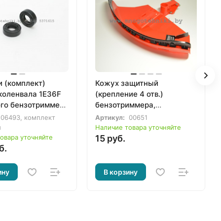
 (комплект)
Кожух защитный
коленвала 1E36F
(крепление 4 отв.)
ого бензотриммера
бензотриммера,
 для STIHL FS38,
бензокосы 33-52сс
06493, комплект
Артикул:
00651
50, FS55, FS56,
й
Наличие товара уточняйте
130
овара уточняйте
15 руб.
б.
31230)
ину
В корзину