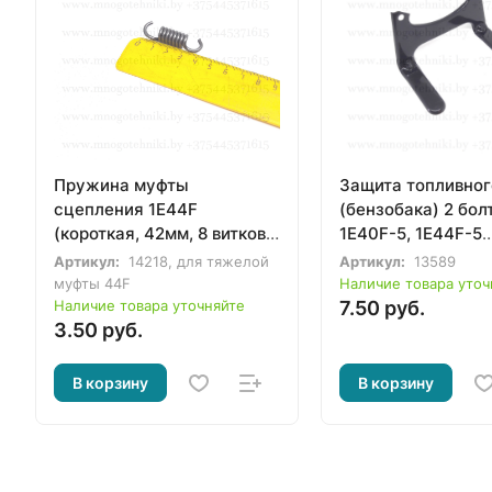
Пружина муфты
Защита топливног
сцепления 1E44F
(бензобака) 2 бол
(короткая, 42мм, 8 витков)
1E40F-5, 1E44F-5
бензотриммера,
бензотриммера,
Артикул:
14218, для тяжелой
Артикул:
13589
бензокосы 43-52сс
бензокосы 33-52с
муфты 44F
Наличие товара уточ
металлическая
Наличие товара уточняйте
7.50 руб.
3.50 руб.
В корзину
В корзину