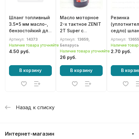
Шланг топливный
Масло моторное
Резинка
3.5*5 мм масло-,
2-х тактное ZENIT
(уплотнител
бензостойкий для
2T Super с
седло) шла
бензопил,
дозатором,
под 2 отвер
Артикул:
14373
Артикул:
13659,
Артикул:
13655
мотокос и др.
полусинтетика 1л
для
Наличие товара уточняйте
Беларусь
Наличие товар
бензотримм
4.50 руб.
Наличие товара уточняйте
2.70 руб.
мотокосы,
26 руб.
бензокосы
В корзину
В корзину
В корзи
Назад к списку
Интернет-магазин