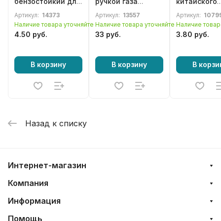
бензостойкий для
ручкой газа
китайского
бензопил,
(пультом) для
бензотримм
Артикул:
14373
Артикул:
13557
Артикул:
1079
мотокос и др.
бензотриммера
мотокосы 4
Наличие товара уточняйте
Наличие товара уточняйте
Наличие товар
33-52сс. с изгибом
4.50 руб.
33 руб.
3.80 руб.
В корзину
В корзину
В корзи
Назад к списку
Интернет-магазин
Компания
Информация
Помощь