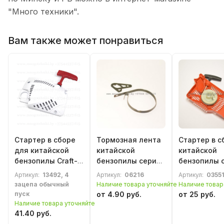
"Много техники".
Вам также может понравиться
Стартер в сборе
Тормозная лента
Стартер в с
для китайской
китайской
китайской
бензопилы Craft-
бензопилы серии
бензопилы 
Tec (металл
4500 / 5200
3800
Артикул:
13492, 4
Артикул:
06216
Артикул:
0355
корпус и шкив)
зацепа обычный
Наличие товара уточняйте
Наличие товар
пуск
от 4.90 руб.
от 25 руб.
Наличие товара уточняйте
41.40 руб.