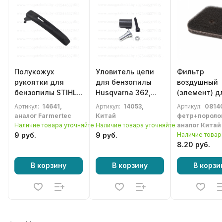
Полукожух
Уловитель цепи
Фильтр
рукоятки для
для бензопилы
воздушный
бензопилы STIHL
Husqvarna 362,
(элемент) д
MS210, MS230,
365, 372
бензотримм
Артикул:
14641,
Артикул:
14053,
Артикул:
0814
MS250, MS290
STIHL FS90, 
аналог Farmertec
Китай
фетр+пороло
(1123 791 0600)
FS130
Наличие товара уточняйте
Наличие товара уточняйте
аналог Китай
9 руб.
9 руб.
Наличие товар
8.20 руб.
В корзину
В корзину
В корзи