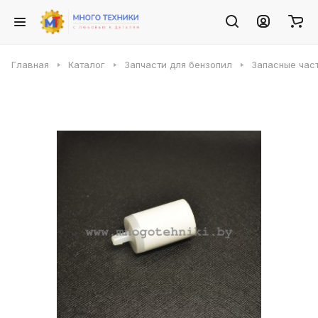
Главная
Каталог
Запчасти для бензопил
Запасные част