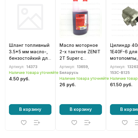
Шланг топливный
Масло моторное
Цилиндр 4
3.5*5 мм масло-,
2-х тактное ZENIT
1E40F-6 для
бензостойкий для
2T Super с
мотопомпы,
бензопил,
дозатором,
минибайка,
Артикул:
14373
Артикул:
13659,
Артикул:
13263
мотокос и др.
полусинтетика 1л
минимото,
Наличие товара уточняйте
Беларусь
153C-B125
детского
4.50 руб.
Наличие товара уточняйте
Наличие товар
квадроцикл
26 руб.
61.50 руб.
В корзину
В корзину
В корзи