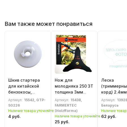
Вам также может понравиться
Шкив стартера
Нож для
Леска
для китайской
молодняка 250 3Т
(триммерны
бензокосы,
толщина 3мм
корд) 2.4м
мотокосы 2
(аналог
бухта квадр
Артикул:
15542, GTP-
Артикул:
15438,
Артикул:
13928
зацепа (бабочка)
41127134100)
бензотримм
S0226
FARMERTEC
Беларусь
(мотокосы)
Наличие товара уточняйте
(Holzfforma)
Наличие товар
4 руб.
Наличие товара уточняйте
62 руб.
25 руб.