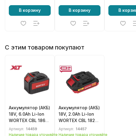
В корзину
В корзину
В корзи
С этим товаром покупают
Аккумулятор (АКБ)
Аккумулятор (АКБ)
18V, 6.0Ah Li-Ion
18V, 2.0Ah Li-Ion
WORTEX CBL 1860
WORTEX CBL 1820-
ALL1 XLT для
1 ALL1 XLT для
Артикул:
14459
Артикул:
14457
электроинструмента
электроинструмента
Наличие товара уточняйте
Наличие товара уточняйте