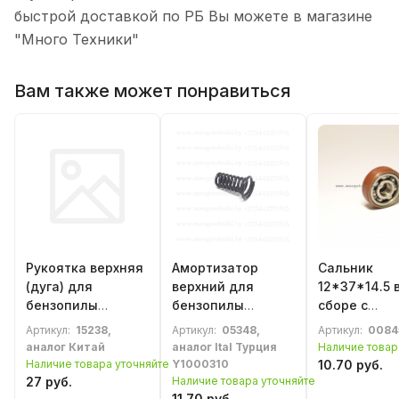
быстрой доставкой по РБ Вы можете в магазине
"Много Техники"
Вам также может понравиться
Рукоятка верхняя
Амортизатор
Сальник
(дуга) для
верхний для
12*37*14.5 
бензопилы
бензопилы
сборе с
Husqvarna 445,
Husqvarna 40, 45,
подшипник
Артикул:
15238,
Артикул:
05348,
Артикул:
0084
450 (5440839-01)
49 Jonsered 2041,
6201 колен
аналог Китай
аналог Ital Турция
Наличие товар
2045, 2050 Partner
для Husqva
Наличие товара уточняйте
Y1000310
10.70 руб.
410, 460, 510
136, 137, 141,
27 руб.
Наличие товара уточняйте
(5060147-01)
11.70 руб.
235, 240, Pa