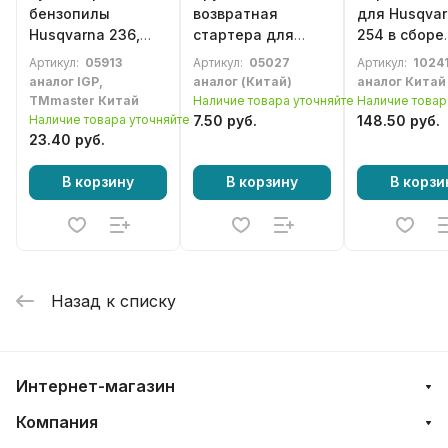
бензопилы
возвратная
для Husqva
Husqvarna 236,
стартера для
254 в сборе
240
Husqvarna, Partner,
(5035039-03
Артикул:
05913
Артикул:
05027
Артикул:
10241
Jonsered ,
аналог IGP,
аналог (Китай)
аналог Китай
McCulloch
TMmaster Китай
Наличие товара уточняйте
Наличие товар
Наличие товара уточняйте
7.50 руб.
148.50 руб.
23.40 руб.
В корзину
В корзину
В корзи
Назад к списку
Интернет-магазин
Компания