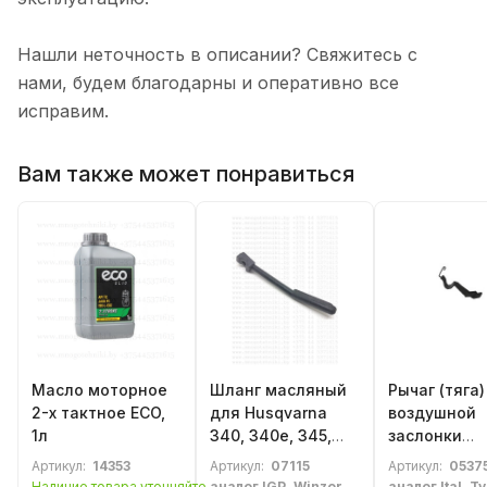
Нашли неточность в описании? Свяжитесь с
нами, будем благодарны и оперативно все
исправим.
Вам также может понравиться
Масло моторное
Шланг масляный
Рычаг (тяга)
2-х тактное ECO,
для Husqvarna
воздушной
1л
340, 340e, 345,
заслонки
345e
Husqvarna 50
Артикул:
14353
Артикул:
07115
Артикул:
0537
55
Наличие товара уточняйте
аналог IGP, Winzor
аналог Ital, Т