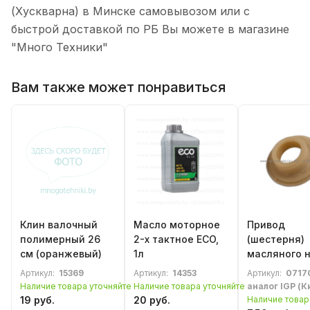
(Хускварна) в Минске самовывозом или с
быстрой доставкой по РБ Вы можете в магазине
"Много Техники"
Вам также может понравиться
Клин валочный
Масло моторное
Привод
полимерный 26
2-х тактное ECO,
(шестерня)
см (оранжевый)
1л
масляного 
Husqvarna 3
Артикул:
15369
Артикул:
14353
Артикул:
0717
351, 353
Наличие товара уточняйте
Наличие товара уточняйте
аналог IGP (К
19 руб.
20 руб.
Наличие товар