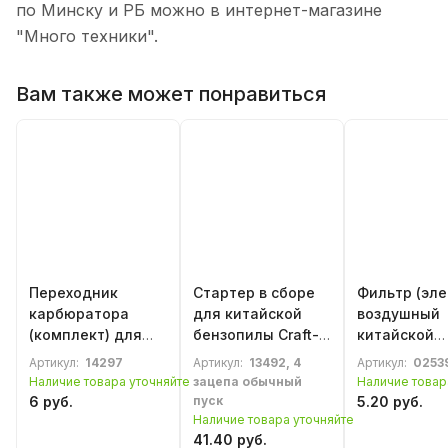
по Минску и РБ можно в интернет-магазине
"Много техники".
Вам также может понравиться
Переходник
Стартер в сборе
Фильтр (эле
карбюратора
для китайской
воздушный
(комплект) для
бензопилы Craft-
китайской
китайской
Tec (металл
бензопилы 
Артикул:
14297
Артикул:
13492, 4
Артикул:
0253
бензопилы серии
корпус и шкив)
3800 / 4500 
Наличие товара уточняйте
зацепа обычный
Наличие товар
3800
(длинный)
6 руб.
пуск
5.20 руб.
Наличие товара уточняйте
41.40 руб.