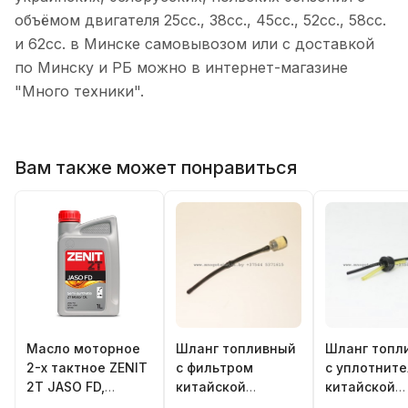
объёмом двигателя 25сс., 38сс., 45сс., 52сс., 58сс.
и 62сс. в Минске самовывозом или с доставкой
по Минску и РБ можно в интернет-магазине
"Много техники".
Вам также может понравиться
Масло моторное
Шланг топливный
Шланг топл
2-х тактное ZENIT
с фильтром
с уплотнит
2T JASO FD,
китайской
китайской
полусинтетика 1л
бензопилы серии
бензопилы 