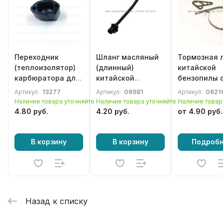
Переходник
Шланг масляный
Тормозная 
(теплоизолятор)
(длинный)
китайской
карбюратора для
китайской
бензопилы 
китайской
бензопилы серии
4500 / 5200
Артикул:
13277
Артикул:
06981
Артикул:
0621
бензопилы серии
4500 / 5200 / 5800
Наличие товара уточняйте
Наличие товара уточняйте
Наличие товар
6200
4.80 руб.
4.20 руб.
от 4.90 руб.
В корзину
В корзину
Подроб
Назад к списку