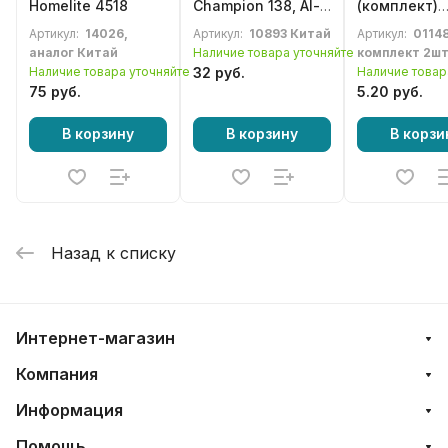
Homelite 4518
Champion 138, Al-
(комплект)
Ko 38, 42, MaxCut
15*28*5, 15
Артикул:
14026,
Артикул:
10893 Китай
Артикул:
0114
138, Rebir
китайской
аналог Китай
Наличие товара уточняйте
комплект 2ш
бензопилы 
Наличие товара уточняйте
32 руб.
Наличие товар
4500 / 5200 
75 руб.
5.20 руб.
В корзину
В корзину
В корзи
Назад к списку
Интернет-магазин
Компания
Информация
Помощь