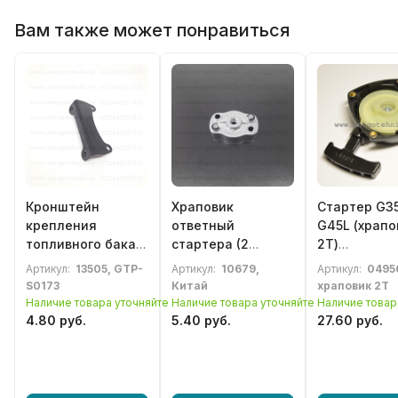
Вам также может понравиться
Кронштейн
Храповик
Стартер G35
крепления
ответный
G45L (храпо
топливного бака
стартера (2
2Т)
под 4 винта
зацепа) для
бензотримм
Артикул:
13505, GTP-
Артикул:
10679,
Артикул:
0495
китайского
китайского
BC3410, BC4
S0173
Китай
храповик 2Т
бензотриммера,
бензотриммера
Наличие товара уточняйте
Наличие товара уточняйте
Наличие товар
мотокосы
26-33cc
4.80 руб.
5.40 руб.
27.60 руб.