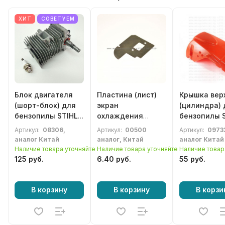
ХИТ
СОВЕТУЕМ
Блок двигателя
Пластина (лист)
Крышка вер
(шорт-блок) для
экран
(цилиндра) 
бензопилы STIHL
охлаждения
бензопилы 
MS180, 018
глушителя для
MS 231, MS 
Артикул:
08306,
Артикул:
00500
Артикул:
0973
STIHL MS180, 018
аналог Китай
аналог, Китай
аналог Китай
Наличие товара уточняйте
Наличие товара уточняйте
Наличие товар
125 руб.
6.40 руб.
55 руб.
В корзину
В корзину
В корзи