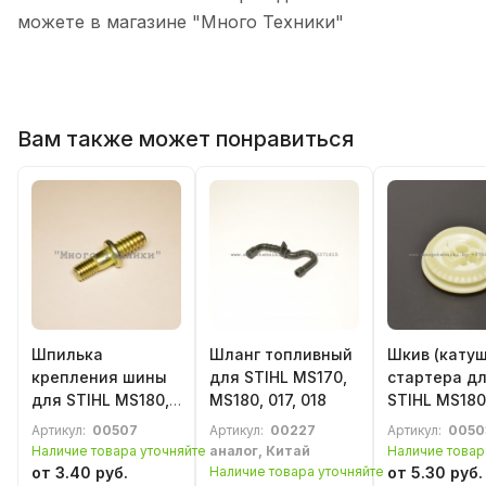
можете в магазине "Много Техники"
Вам также может понравиться
Шпилька
Шланг топливный
Шкив (катуш
крепления шины
для STIHL MS170,
стартера д
для STIHL MS180,
MS180, 017, 018
STIHL MS180
MS230, MS250,
MS210, MS23
Артикул:
00507
Артикул:
00227
Артикул:
0050
018, 023, 025
MS250, 018, 
Наличие товара уточняйте
аналог, Китай
Наличие товар
023, 025, д
от 3.40 руб.
Наличие товара уточняйте
от 5.30 руб.