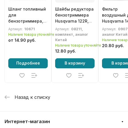
Шланг топливный
Шайбы редуктора
Фильтр
для
бензотриммера
воздушный 
бензотриммера,
Husqvarna 122R,
Husqvarna 1
мотокосы
124R, 125R, 128R
сборе
Артикул:
10671
Артикул:
08211,
Артикул:
0907
Husqvarna 125L,
Наличие товара уточняйте
комплект, аналог
аналог Китай
128L (5450818-97)
от 14.90 руб.
Китай
Наличие товар
Наличие товара уточняйте
20.80 руб.
12.80 руб.
Подробнее
В корзину
В корзи
Назад к списку
Интернет-магазин