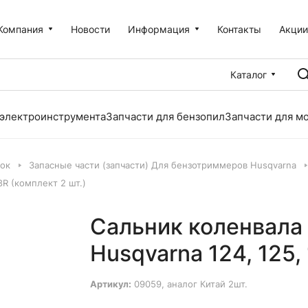
Компания
Новости
Информация
Контакты
Акци
Каталог
 электроинструмента
Запчасти для бензопил
Запчасти для м
лок
Запасные части (запчасти) Для бензотриммеров Husqvarna
8R (комплект 2 шт.)
Сальник коленвала
Husqvarna 124, 125,
Артикул:
09059, аналог Китай 2шт.