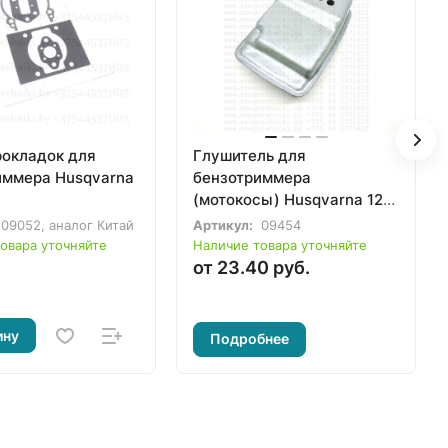
рокладок для
Глушитель для
иммера Husqvarna
бензотриммера
(мотокосы) Husqvarna 124,
125, 128, 128R (5730314-01)
09052, аналог Китай
Артикул:
09454
овара уточняйте
Наличие товара уточняйте
от 23.40 руб.
ину
Подробнее