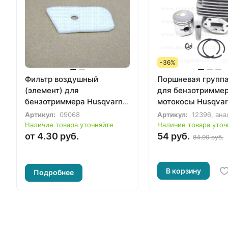
-36%
Фильтр воздушный
Поршневая группа
(элемент) для
для бензотриммер
бензотриммера Husqvarna
мотокосы Husqvar
125, 128
G35L
Артикул:
09068
Артикул:
12396, ана
Наличие товара уточняйте
Наличие товара уточ
от 4.30 руб.
54 руб.
84.90 руб.
В корзину
Подробнее