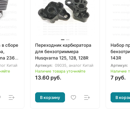
 в сборе
Переходник карбюратора
Набор п
а,
для бензотриммера
бензотр
na 236R,
Husqvarna 125, 128, 128R
143R
лог Китай
Артикул:
09035, аналог Китай
Артикул:
няйте
Наличие товара уточняйте
Наличие т
13.60 руб.
7 руб.
В корзину
В корз